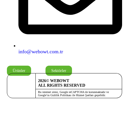
info@webowt.com.tr
Ürünler
Sektörler
2026© WEBOWT
ALL RIGHTS RESERVED
Bu internet sitesi, Google reCAPTCHA ile korunmaktadır ve
Google’ın
Gizlilik Politikası
ile
Hizmet Şartları
geçerlidir.