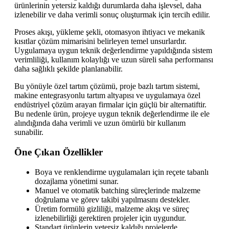
ürünlerinin yetersiz kaldığı durumlarda daha işlevsel, daha
izlenebilir ve daha verimli sonuç oluşturmak için tercih edilir.
Proses akışı, yükleme şekli, otomasyon ihtiyacı ve mekanik
kısıtlar çözüm mimarisini belirleyen temel unsurlardır.
Uygulamaya uygun teknik değerlendirme yapıldığında sistem
verimliliği, kullanım kolaylığı ve uzun süreli saha performansı
daha sağlıklı şekilde planlanabilir.
Bu yönüyle özel tartım çözümü, proje bazlı tartım sistemi,
makine entegrasyonlu tartım altyapısı ve uygulamaya özel
endüstriyel çözüm arayan firmalar için güçlü bir alternatiftir.
Bu nedenle ürün, projeye uygun teknik değerlendirme ile ele
alındığında daha verimli ve uzun ömürlü bir kullanım
sunabilir.
Öne Çıkan Özellikler
Boya ve renklendirme uygulamaları için reçete tabanlı
dozajlama yönetimi sunar.
Manuel ve otomatik batching süreçlerinde malzeme
doğrulama ve görev takibi yapılmasını destekler.
Üretim formülü gizliliği, malzeme akışı ve süreç
izlenebilirliği gerektiren projeler için uygundur.
Standart ürünlerin yetersiz kaldığı projelerde