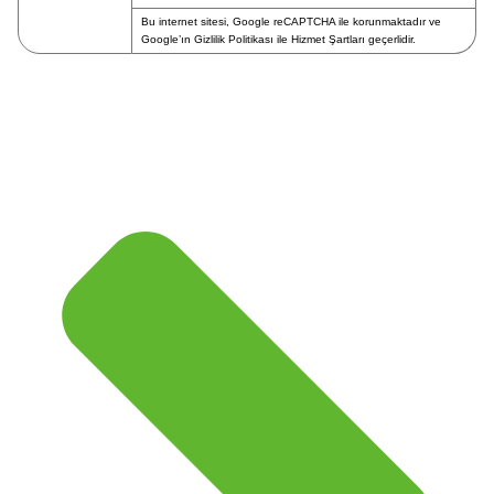
Bu internet sitesi, Google reCAPTCHA ile korunmaktadır ve
Google’ın
Gizlilik Politikası
ile
Hizmet Şartları
geçerlidir.