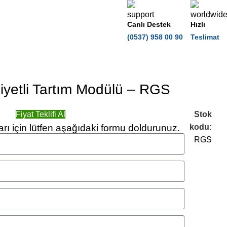
Canlı Destek
Hızlı
(0537) 958 00 90
Teslimat
yetli Tartım Modülü – RGS
Fiyat Teklifi Al
Stok
arı için lütfen aşağıdaki formu doldurunuz.
kodu:
RGS