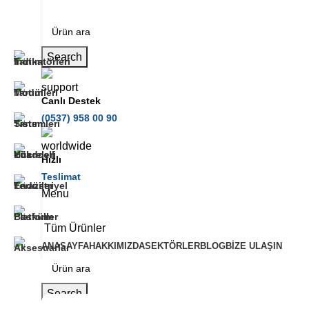
Search
Canlı Destek
(0537) 958 00 90
Hızlı
Teslimat
Menu
Tüm Ürünler
ANASAYFA
HAKKIMIZDA
SEKTÖRLER
BLOG
BIZE ULAŞIN
Search