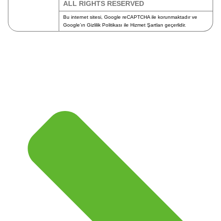
ALL RIGHTS RESERVED
Bu internet sitesi, Google reCAPTCHA ile korunmaktadır ve
Google’ın
Gizlilik Politikası
ile
Hizmet Şartları
geçerlidir.