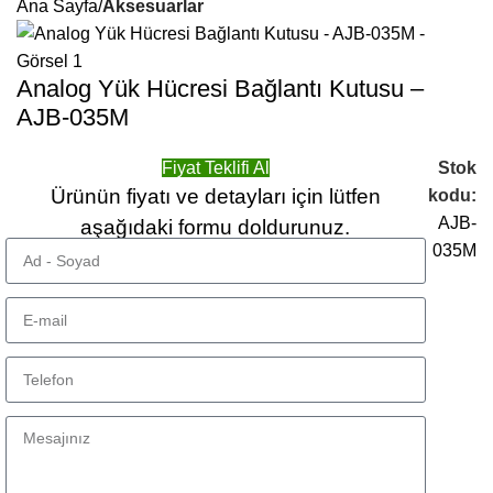
Ana Sayfa
Aksesuarlar
Analog Yük Hücresi Bağlantı Kutusu –
AJB-035M
Fiyat Teklifi Al
Stok
Ürünün fiyatı ve detayları için lütfen
kodu:
AJB-
aşağıdaki formu doldurunuz.
035M