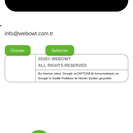
info@webowt.com.tr
Ürünler
Sektörler
2026© WEBOWT
ALL RIGHTS RESERVED
Bu internet sitesi, Google reCAPTCHA ile korunmaktadır ve
Google’ın
Gizlilik Politikası
ile
Hizmet Şartları
geçerlidir.